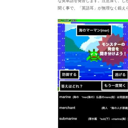
な英単語を発音します。注意深く、し
聞く事で、「英語耳」が無理なく鍛え